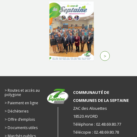
>
Routes et accès au
COMMUNAUTÉ DE
polygone
COMMUNES DE LA SEPTAINE
Paiement en ligne
ZAC des Alouettes
Déchèteries
18520 AVORD
Offre d’emplois
Téléphone : 02.48.69.80.77
Documents utiles
Télécopie : 02.48.69.80.78
Marchés publics