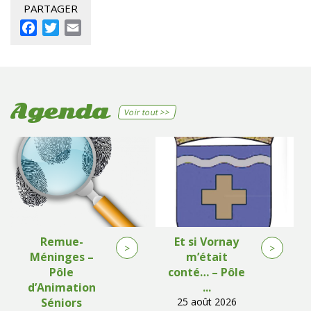
PARTAGER
Facebook
Twitter
Email
Agenda
Voir tout >>
Remue-
Et si Vornay
>
>
Méninges –
m’était
Pôle
conté… – Pôle
d’Animation
...
Séniors
25 août 2026