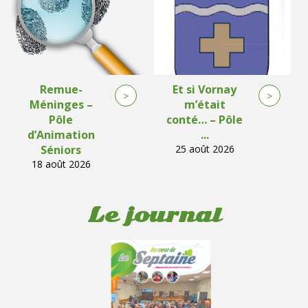
Remue-
Et si Vornay
>
>
Méninges –
m’était
Pôle
conté… – Pôle
d’Animation
...
Séniors
25 août 2026
18 août 2026
Le journal