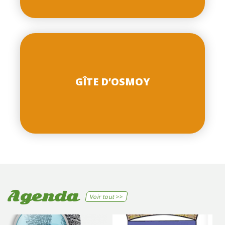
GÎTE D’OSMOY
Agenda
Voir tout >>