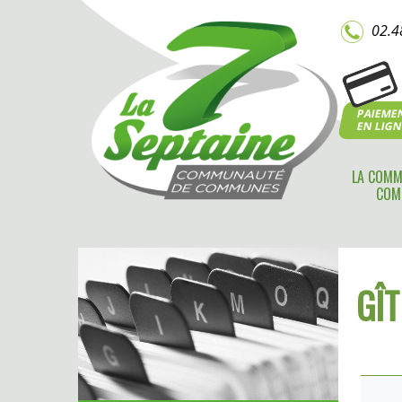
02.4
PAIEME
EN LIG
LA COMM
COM
GÎ