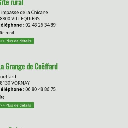
îte rural
 impasse de la Chicane
8800 VILLEQUIERS
éléphone :
02 48 26 34 89
îte rural
>> Plus de détails
La Grange de Coëffard
oeffard
18130 VORNAY
éléphone :
06 80 48 86 75
îte
>> Plus de détails