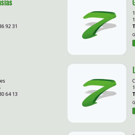
nsias
G
1
1
86 92 31
T
G
nes
C
S
30 64 13
T
G