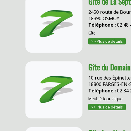
Gîte de La Sept
2450 route de Bour
18390 OSMOY
Téléphone :
02 48 
Gîte
>> Plus de détails
Gîte du Domai
10 rue des Épinette
18800 FARGES-EN-
Téléphone :
02 34 
Meublé touristique
>> Plus de détails