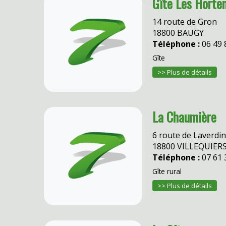
Gîte Les Horte
14 route de Gron
18800 BAUGY
Téléphone :
06 49 
Gîte
>> Plus de détails
La Chaumière
6 route de Laverdi
18800 VILLEQUIER
Téléphone :
07 61 
Gîte rural
>> Plus de détails