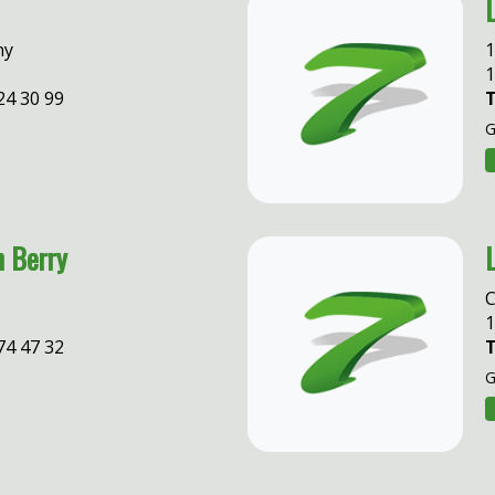
ny
1
1
24 30 99
T
G
n Berry
C
1
74 47 32
T
G