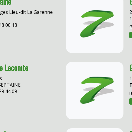
aine
ges Lieu-dit La Garenne
2
1
48 00 18
G
ne Lecomte
s
SEPTAINE
T
29 44 09
H