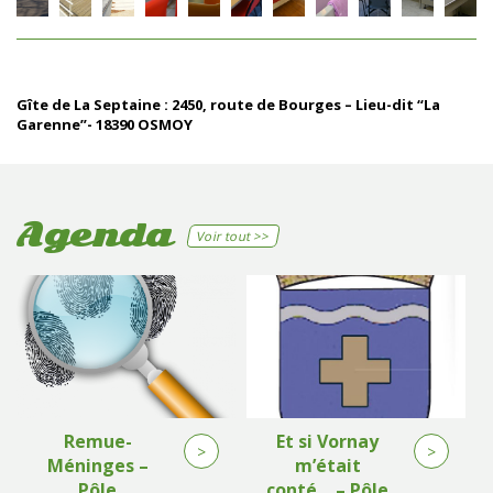
Gîte de La Septaine : 2450, route de Bourges – Lieu-dit “La
Garenne”- 18390 OSMOY
Agenda
Voir tout >>
Remue-
Et si Vornay
>
>
Méninges –
m’était
Pôle
conté… – Pôle