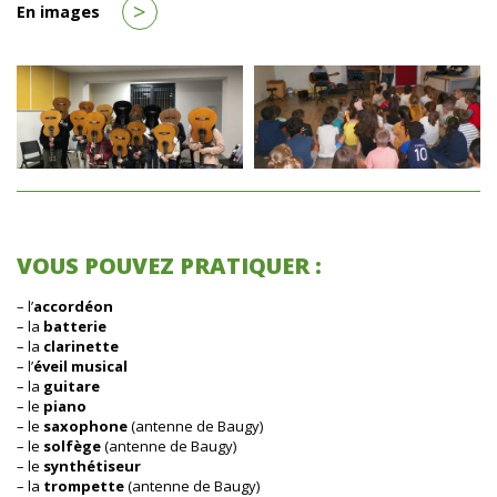
>
En images
VOUS POUVEZ PRATIQUER :
– l’
accordéon
– la
batterie
– la
clarinette
– l’
éveil musical
– la
guitare
– le
piano
– le
saxophone
(antenne de Baugy)
– le
solfège
(antenne de Baugy)
– le
synthétiseur
– la
trompette
(antenne de Baugy)