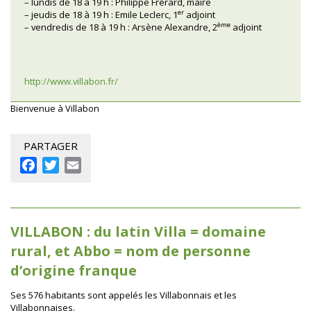
– lundis de 18 à 19 h : Philippe Frérard, maire
er
– jeudis de 18 à 19 h : Emile Leclerc, 1
adjoint
ème
– vendredis de 18 à 19 h : Arsène Alexandre, 2
adjoint
http://www.villabon.fr/
Bienvenue à Villabon
PARTAGER
Facebook
Twitter
Email
VILLABON : du latin Villa = domaine
rural, et Abbo = nom de personne
d’origine franque
Ses 576 habitants sont appelés les Villabonnais et les
Villabonnaises.