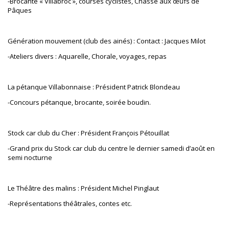
-Brocante « Villabroc », courses cyclistes, Chasse aux œufs de
Pâques
Génération mouvement (club des ainés) : Contact : Jacques Milot
-Ateliers divers : Aquarelle, Chorale, voyages, repas
La pétanque Villabonnaise : Président Patrick Blondeau
-Concours pétanque, brocante, soirée boudin.
Stock car club du Cher : Président François Pétouillat
-Grand prix du Stock car club du centre le dernier samedi d’août en
semi nocturne
Le Théâtre des malins : Président Michel Pinglaut
-Représentations théâtrales, contes etc.