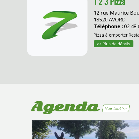
1 2 3 Pizza
12 rue Maurice Bo
18520 AVORD
Téléphone :
02 48 
Pizza à emporter Rest
>> Plus de détails
Agenda
Voir tout >>