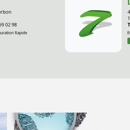
urbon
4
69 02 98
T
auration Rapide
R