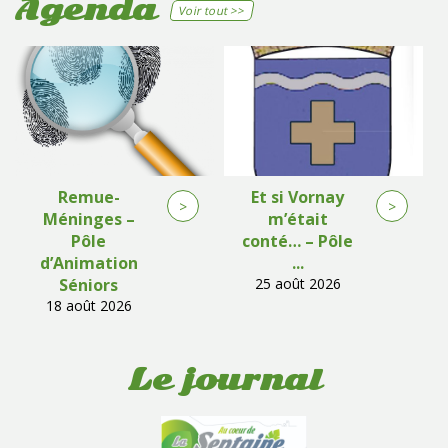
Agenda
Voir tout >>
Remue-
Et si Vornay
>
>
Méninges –
m’était
Pôle
conté… – Pôle
d’Animation
...
Séniors
25 août 2026
18 août 2026
Le journal