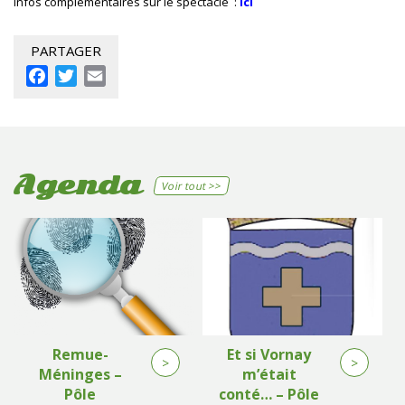
Infos complémentaires sur le spectacle :
ici
PARTAGER
Facebook
Twitter
Email
Agenda
Voir tout >>
Remue-
Et si Vornay
>
>
Méninges –
m’était
Pôle
conté… – Pôle