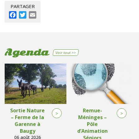
PARTAGER
Facebook
Twitter
Email
Agenda
Voir tout >>
Sortie Nature
Remue-
>
>
– Ferme de la
Méninges –
Garenne à
Pôle
Baugy
d’Animation
06 août 2026
Séniors