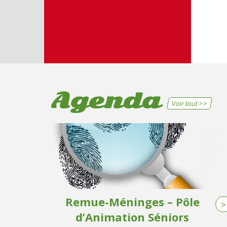
Agenda
Voir tout >>
Remue-Méninges – Pôle
>
d’Animation Séniors