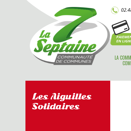
02.4
PAIEME
EN LIG
LA COMM
COM
Les Aiguilles
Solidaires