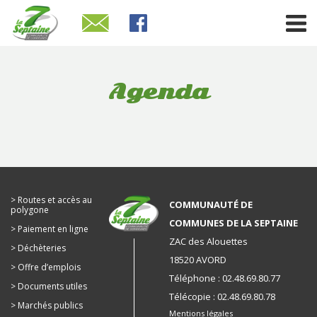
Agenda
Routes et accès au
COMMUNAUTÉ DE
polygone
COMMUNES DE LA SEPTAINE
Paiement en ligne
ZAC des Alouettes
Déchèteries
18520 AVORD
Offre d’emplois
Téléphone : 02.48.69.80.77
Documents utiles
Télécopie : 02.48.69.80.78
Marchés publics
Mentions légales