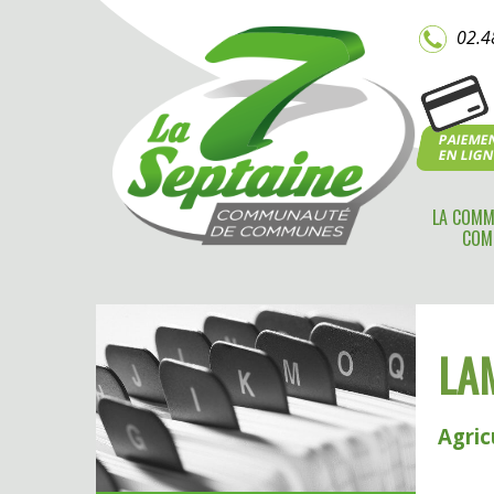
02.4
PAIEME
EN LIG
LA COMM
COM
LA
Agric