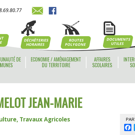
8.69.80.77
NT
DOCUMENTS
ROUTES
DÉCHÈTERIES
NE
UTILES
POLYGONE
HORAIRES
UNAUTÉ DE
ECONOMIE / AMÉNAGEMENT
AFFAIRES
INTER
MUNES
DU TERRITOIRE
SCOLAIRES
SO
MELOT JEAN-MARIE
ulture, Travaux Agricoles
PAR
F