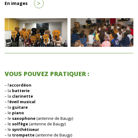
>
En images
VOUS POUVEZ PRATIQUER :
– l’
accordéon
– la
batterie
– la
clarinette
– l’
éveil musical
– la
guitare
– le
piano
– le
saxophone
(antenne de Baugy)
– le
solfège
(antenne de Baugy)
– le
synthétiseur
– la
trompette
(antenne de Baugy)