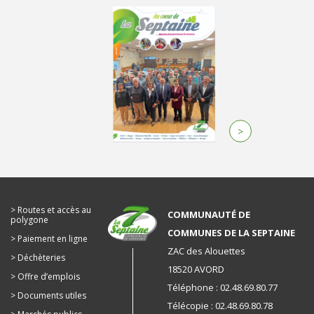
>
Routes et accès au
COMMUNAUTÉ DE
polygone
COMMUNES DE LA SEPTAINE
Paiement en ligne
ZAC des Alouettes
Déchèteries
18520 AVORD
Offre d’emplois
Téléphone : 02.48.69.80.77
Documents utiles
Télécopie : 02.48.69.80.78