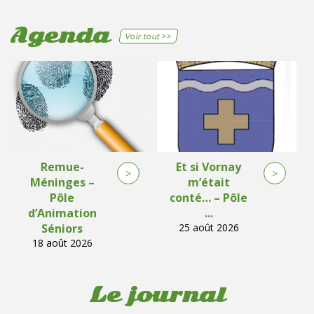
Agenda
Voir tout >>
Remue-
Et si Vornay
>
>
Méninges –
m’était
Pôle
conté… – Pôle
d’Animation
...
Séniors
25 août 2026
18 août 2026
Le journal