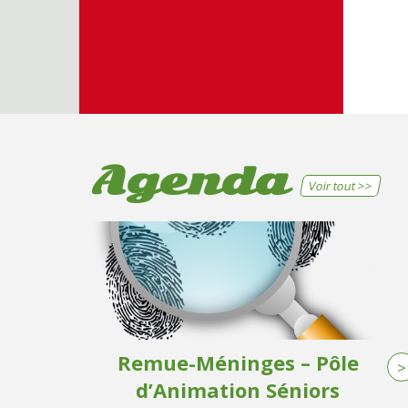
Agenda
Voir tout >>
Remue-Méninges – Pôle
>
d’Animation Séniors