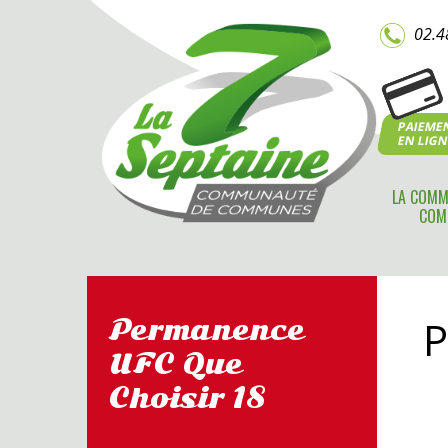
02.4
PAIEME
EN LIG
LA COMM
COM
P
Permanence
UFC Que
Choisir 18